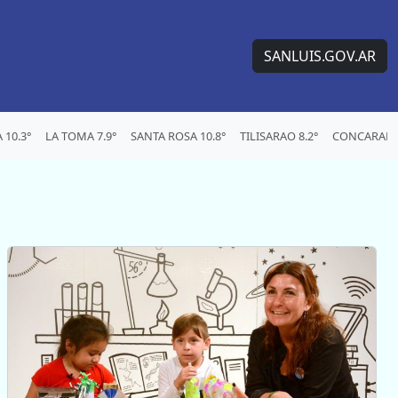
SANLUIS.GOV.AR
10.3°
LA TOMA 7.9°
SANTA ROSA 10.8°
TILISARAO 8.2°
CONCARAN 8