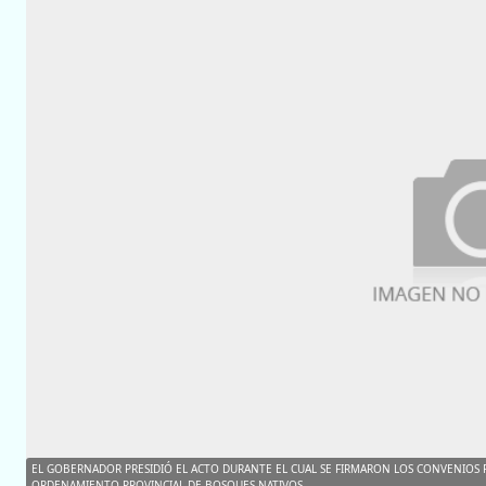
EL GOBERNADOR PRESIDIÓ EL ACTO DURANTE EL CUAL SE FIRMARON LOS CONVENIOS P
ORDENAMIENTO PROVINCIAL DE BOSQUES NATIVOS.