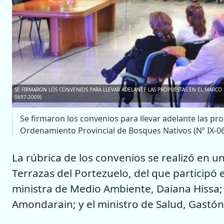
SE FIRMARON LOS CONVENIOS PARA LLEVAR ADELANTE LAS PROPUESTAS EN EL MARCO 
0697-2009)
Se firmaron los convenios para llevar adelante las pro
Ordenamiento Provincial de Bosques Nativos (Nº IX-0
La rúbrica de los convenios se realizó en un
Terrazas del Portezuelo, del que particip
ministra de Medio Ambiente, Daiana Hissa;
Amondarain; y el ministro de Salud, Gastón