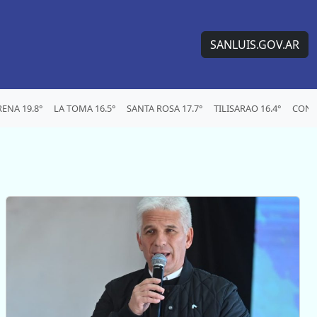
SANLUIS.GOV.AR
ENA 19.8°
LA TOMA 16.5°
SANTA ROSA 17.7°
TILISARAO 16.4°
CONC