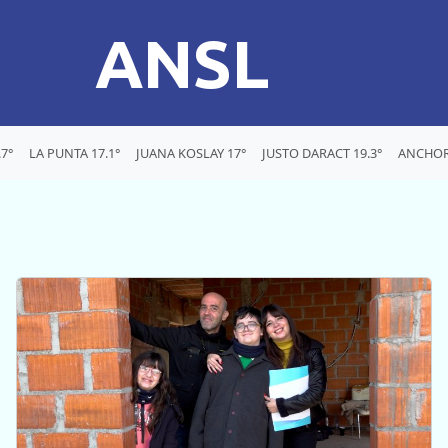
ANSL
7°
LA PUNTA 17.1°
JUANA KOSLAY 17°
JUSTO DARACT 19.3°
ANCHOR