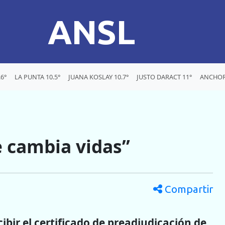
ANSL
6°
LA PUNTA 10.5°
JUANA KOSLAY 10.7°
JUSTO DARACT 11°
ANCHOR
e cambia vidas”
Compartir
ibir el certificado de preadjudicación de