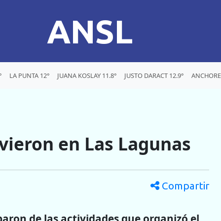
ANSL
°
LA PUNTA 12°
JUANA KOSLAY 11.8°
JUSTO DARACT 12.9°
ANCHOREN
ivieron en Las Lagunas
Compartir
paron de las actividades que organizó el