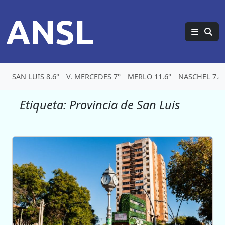
ANSL
SAN LUIS 8.6°
V. MERCEDES 7°
MERLO 11.6°
NASCHEL 7.8
Etiqueta:
Provincia de San Luis