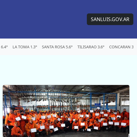
SANLUIS.GOV.AR
6.4°
LA TOMA 1.3°
SANTA ROSA 5.6°
TILISARAO 3.6°
CONCARAN 3.1