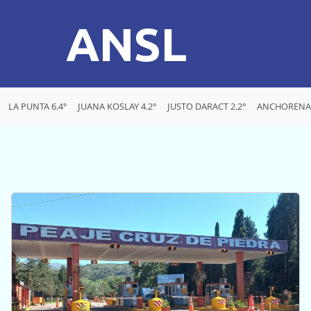
ANSL
LA PUNTA 6.4°
JUANA KOSLAY 4.2°
JUSTO DARACT 2.2°
ANCHORENA 