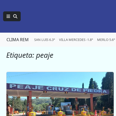
CLIMA REM
SAN LUIS 6.3°
VILLA MERCEDES -1.8°
MERLO 5.6°
Etiqueta:
peaje