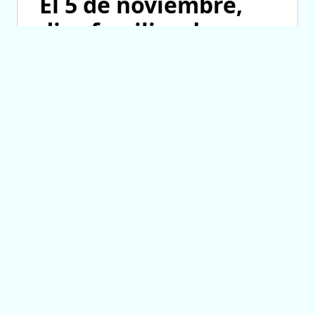
El 5 de noviembre,
diez familias de
Fraga cumplirán el
sueño de la casa
propia
06/08/2026 11:58