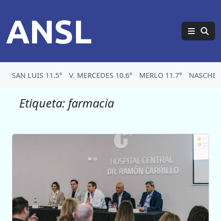
ANSL
SAN LUIS 11.5°
V. MERCEDES 10.6°
MERLO 11.7°
NASCHEL 
Etiqueta:
farmacia