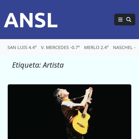
ANSL
SAN LUIS 4.4°
V. MERCEDES -0.7°
MERLO 2.4°
NASCHEL -5.
Etiqueta:
Artista