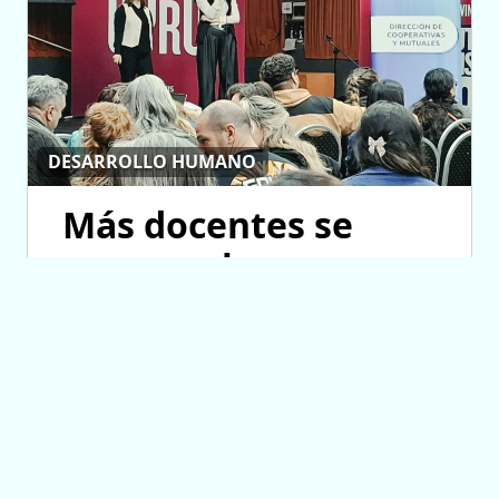
DESARROLLO HUMANO
Más docentes se
suman a la
propuesta que busca
formarlos en
cooperativismo
escolar
05/08/2026 11:32