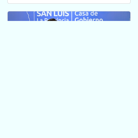
DESARROLLO PRODUCTIVO
Van a asesorar a
empresas para que
mejoren su gestión
energética y sean
más sustentables