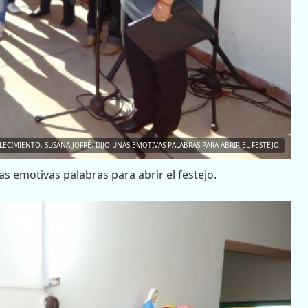
LECIMIENTO, SUSANA JOFRÉ, DIJO UNAS EMOTIVAS PALABRAS PARA ABRIR EL FESTEJO.
as emotivas palabras para abrir el festejo.