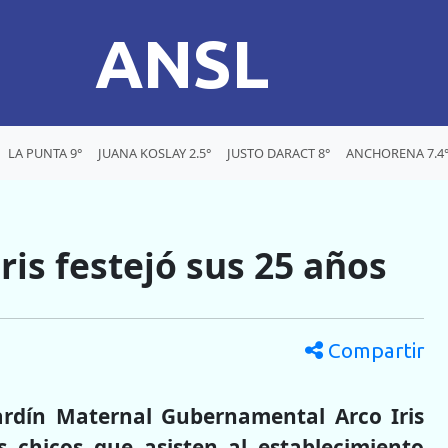
ANSL
LA PUNTA 9°
JUANA KOSLAY 2.5°
JUSTO DARACT 8°
ANCHORENA 7.4
ris festejó sus 25 años
Compartir
ardín Maternal Gubernamental Arco Iris
s chicos que asisten al establecimiento