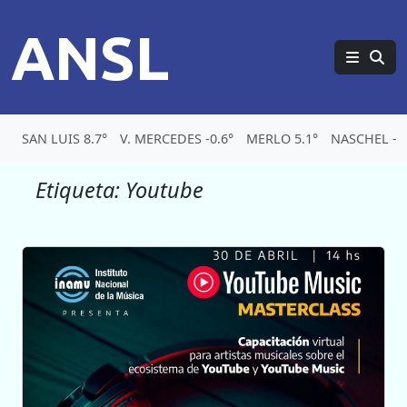
ANSL
SAN LUIS 8.7°
V. MERCEDES -0.6°
MERLO 5.1°
NASCHEL -3.
Etiqueta:
Youtube