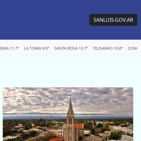
SANLUIS.GOV.AR
ENA 11.7°
LA TOMA 9.9°
SANTA ROSA 13.7°
TILISARAO 10.8°
CONCA