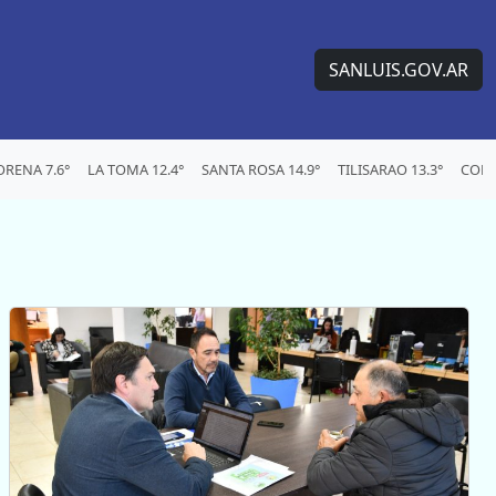
SANLUIS.GOV.AR
RENA 7.6°
LA TOMA 12.4°
SANTA ROSA 14.9°
TILISARAO 13.3°
CONC