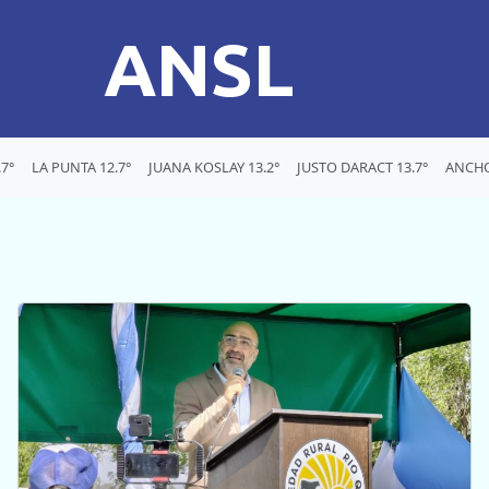
ANSL
7°
LA PUNTA 12.7°
JUANA KOSLAY 13.2°
JUSTO DARACT 13.7°
ANCHO