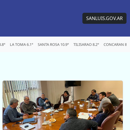
SANLUIS.GOV.AR
.8°
LA TOMA 6.1°
SANTA ROSA 10.9°
TILISARAO 8.2°
CONCARAN 8°