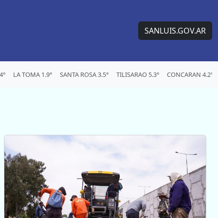
SANLUIS.GOV.AR
4°
LA TOMA 1.9°
SANTA ROSA 3.5°
TILISARAO 5.3°
CONCARAN 4.2°