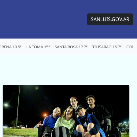
SANLUIS.GOV.AR
RENA 19.5°
LA TOMA 15°
SANTA ROSA 17.7°
TILISARAO 15.7°
CONC