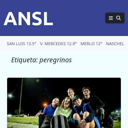
ANSL
SAN LUIS 13.5°
V. MERCEDES 12.9°
MERLO 12°
NASCHEL 1
Etiqueta:
peregrinos