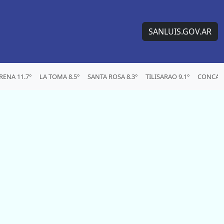
SANLUIS.GOV.AR
ENA 11.7°
LA TOMA 8.5°
SANTA ROSA 8.3°
TILISARAO 9.1°
CONCARA