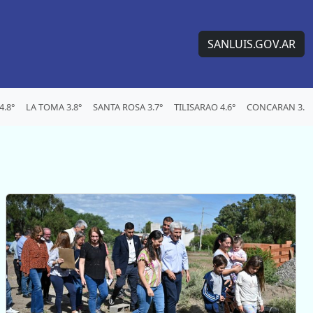
SANLUIS.GOV.AR
.8°
LA TOMA 3.8°
SANTA ROSA 3.7°
TILISARAO 4.6°
CONCARAN 3.7°