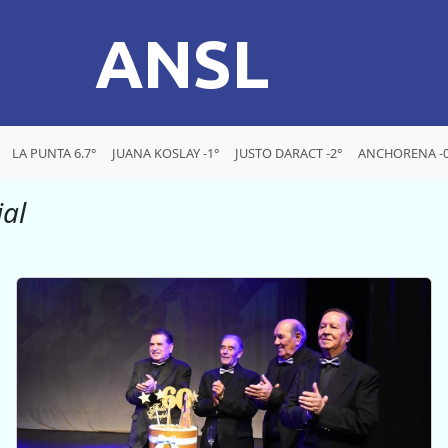
ANSL
LA PUNTA 6.7°
JUANA KOSLAY -1°
JUSTO DARACT -2°
ANCHORENA -0
ial