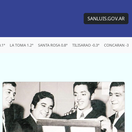
SANLUIS.GOV.AR
.1°
LA TOMA 1.2°
SANTA ROSA 0.8°
TILISARAO -0.3°
CONCARAN -3°