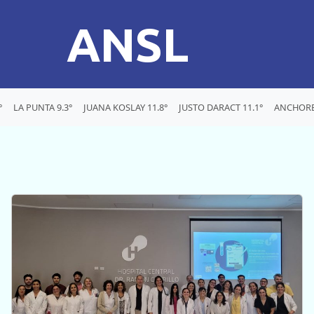
ANSL
°
LA PUNTA 9.3°
JUANA KOSLAY 11.8°
JUSTO DARACT 11.1°
ANCHORE