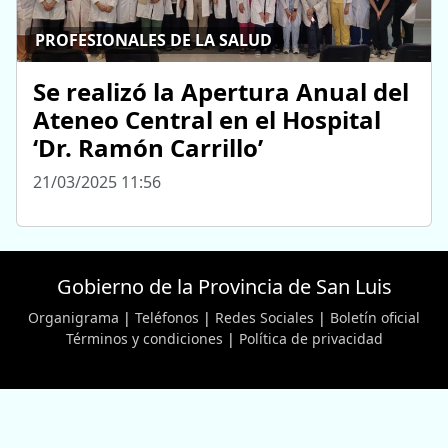
PROFESIONALES DE LA SALUD
Se realizó la Apertura Anual del
Ateneo Central en el Hospital
‘Dr. Ramón Carrillo’
21/03/2025 11:56
Gobierno de la Provincia de San Luis
Organigrama
|
Teléfonos
|
Redes Sociales
|
Boletín oficial
Términos y condiciones
|
Política de privacidad