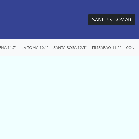
SANLUIS.GOV.AR
NA 11.7°
LA TOMA 10.1°
SANTA ROSA 12.5°
TILISARAO 11.2°
CONCA