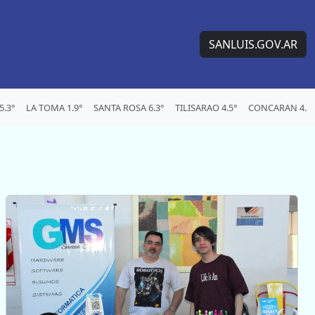
SANLUIS.GOV.AR
.3°
LA TOMA 1.9°
SANTA ROSA 6.3°
TILISARAO 4.5°
CONCARAN 4.4°