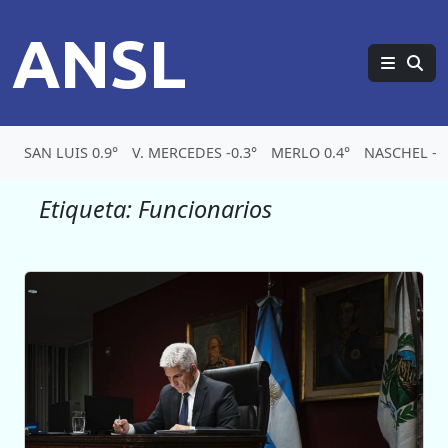
ANSL
SAN LUIS 0.9°
V. MERCEDES -0.3°
MERLO 0.4°
NASCHEL -7.
Etiqueta:
Funcionarios