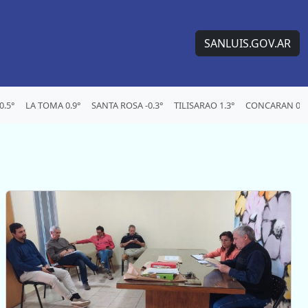
SANLUIS.GOV.AR
.5°
LA TOMA 0.9°
SANTA ROSA -0.3°
TILISARAO 1.3°
CONCARAN 0.1