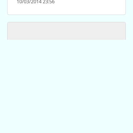
10/03/2014 23:56
Incumplimientos en el servicio
Hoy es la audiencia
pública por Ecogas
09/03/2014 09:42