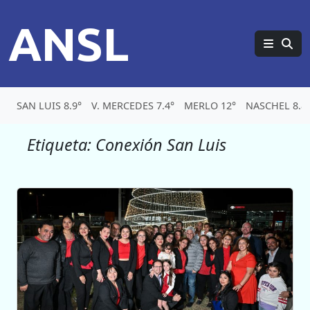
ANSL
SAN LUIS 8.9°
V. MERCEDES 7.4°
MERLO 12°
NASCHEL 8.8
Etiqueta:
Conexión San Luis