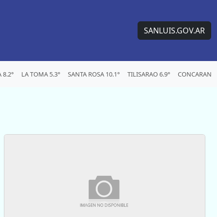
SANLUIS.GOV.AR
8.2°
LA TOMA 5.3°
SANTA ROSA 10.1°
TILISARAO 6.9°
CONCARAN 7.