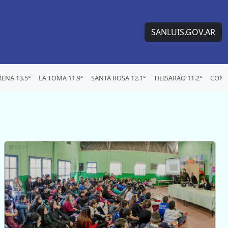
SANLUIS.GOV.AR
ENA 13.5°
LA TOMA 11.9°
SANTA ROSA 12.1°
TILISARAO 11.2°
CONC