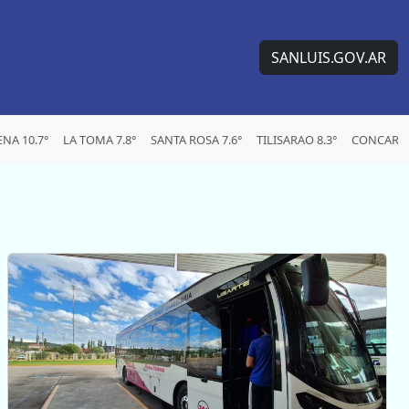
SANLUIS.GOV.AR
NA 10.7°
LA TOMA 7.8°
SANTA ROSA 7.6°
TILISARAO 8.3°
CONCARAN