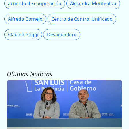
acuerdo de cooperación
Alejandra Monteoliva
Alfredo Cornejo
Centro de Control Unificado
Claudio Poggi
Desaguadero
Ultimas Noticias