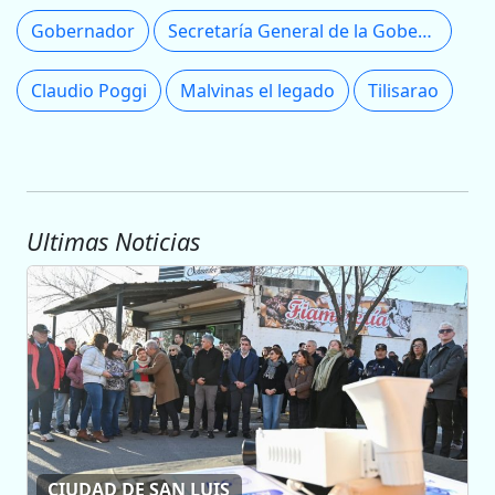
Gobernador
Secretaría General de la Gobernación
Claudio Poggi
Malvinas el legado
Tilisarao
Ultimas Noticias
CIUDAD DE SAN LUIS