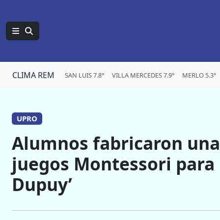
CLIMA REM
SAN LUIS 7.8°
VILLA MERCEDES 7.9°
MERLO 5.3°
UPRO
Alumnos fabricaron una 
juegos Montessori para 
Dupuy’