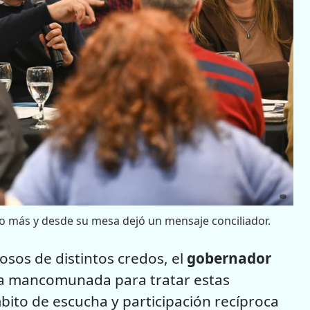
 más y desde su mesa dejó un mensaje conciliador.
osos de distintos credos, el
gobernador
rma mancomunada para tratar estas
ito de escucha y participación recíproca