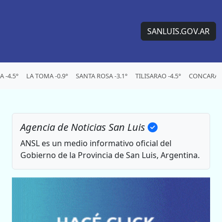
SANLUIS.GOV.AR
 -4.5°
LA TOMA -0.9°
SANTA ROSA -3.1°
TILISARAO -4.5°
CONCARAN 
Agencia de Noticias San Luis
ANSL es un medio informativo oficial del
Gobierno de la Provincia de San Luis, Argentina.