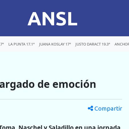
ANSL
7°
LA PUNTA 17.1°
JUANA KOSLAY 17°
JUSTO DARACT 19.3°
ANCHOR
 cargado de emoción
Compartir
Toma, Naschel y Saladillo en una jornada