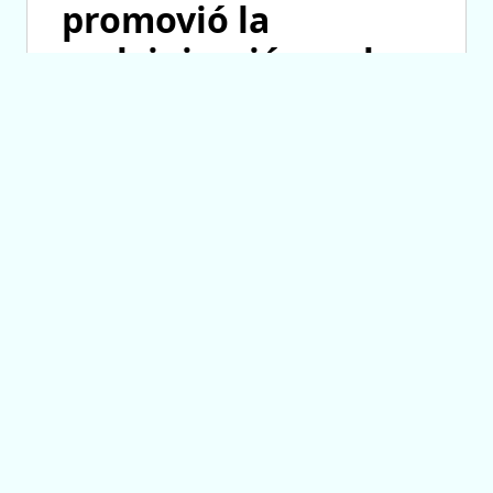
promovió la
malvinización y el
crecimiento de las
ONG
06/08/2026 13:08
TRANSPORTE