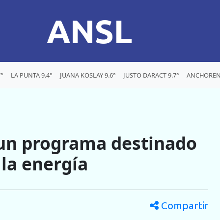
ANSL
°
LA PUNTA 9.4°
JUANA KOSLAY 9.6°
JUSTO DARACT 9.7°
ANCHORENA
un programa destinado
 la energía
Compartir