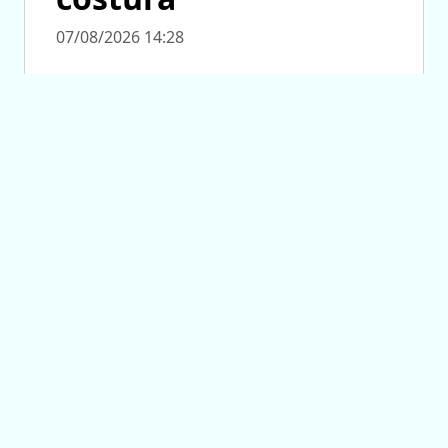
07/08/2026 14:28
SISTEMA PÚBLICO DE SALUD
‘Grandes Amigos
Salud’ visitó a
adultos mayores de