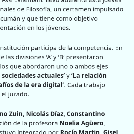
onales de Filosofía, un certamen impulsado
ucumán y que tiene como objetivo
entación en los jóvenes.
nstitución participa de la competencia. En
las divisiones ‘A’ y ‘B’ presentaron
n los que abordaron uno o ambos ejes
as sociedades actuales’
y
‘La relación
íos de la era digital’
. Cada trabajo
 el jurado.
no Zuin, Nicolás Díaz, Constantino
ación de la profesora
Noelia Agüero
,
estuvo integrado por
Rocío Martin, Gisel