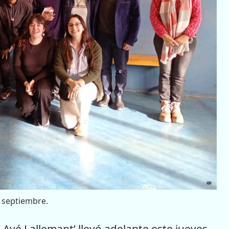
e septiembre.
Avé Lallemant’ llevó adelante este jueves