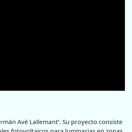
ermán Avé Lallemant’. Su proyecto consiste
oles fotovoltaicos para luminarias en zonas