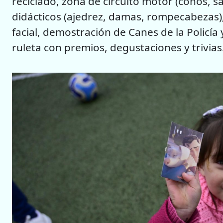
reciclado, zona de circuito motor (conos, s
didácticos (ajedrez, damas, rompecabezas), 
facial, demostración de Canes de la Policía
ruleta con premios, degustaciones y trivias