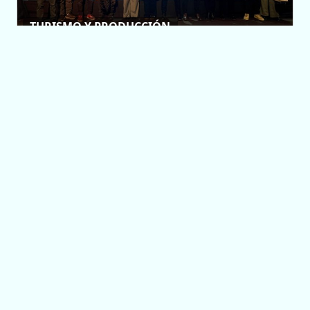
TURISMO Y PRODUCCIÓN
Gran convocatoria y
trabajo regional
marcaron el cierre
del 1° Foro de
Identidad
Gastronómica
09/08/2026 10:22