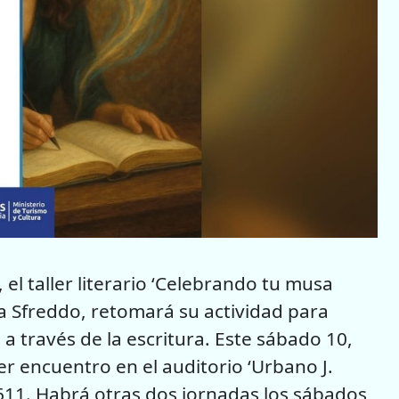
el taller literario ‘Celebrando tu musa
ura Sfreddo, retomará su actividad para
a través de la escritura. Este sábado 10,
er encuentro en el auditorio ‘Urbano J.
611. Habrá otras dos jornadas los sábados