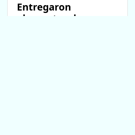
Entregaron
elementos de
trabajo a talleres
parroquiales de
costura
07/08/2026 14:28