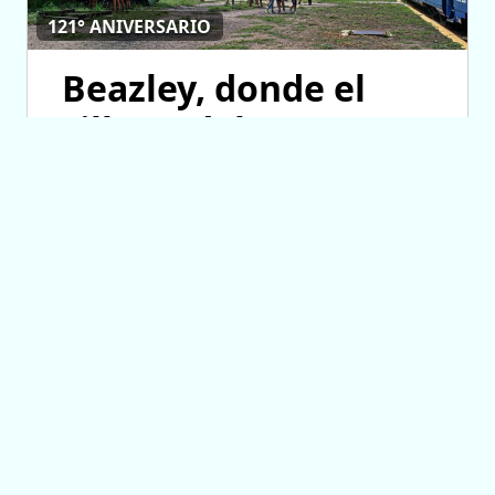
121° ANIVERSARIO
Beazley, donde el
silbato del tren
cuenta la historia de
un pueblo
10/08/2026 11:46