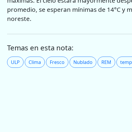
máximas. El cielo estará mayormente desp
promedio, se esperan mínimas de 14°C y m
noreste.
Temas en esta nota:
ULP
Clima
Fresco
Nublado
REM
temp