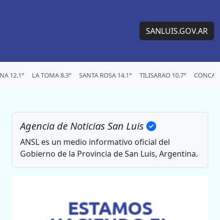
SANLUIS.GOV.AR
A 12.1°
LA TOMA 8.3°
SANTA ROSA 14.1°
TILISARAO 10.7°
CONCARA
Agencia de Noticias San Luis
ANSL es un medio informativo oficial del
Gobierno de la Provincia de San Luis, Argentina.