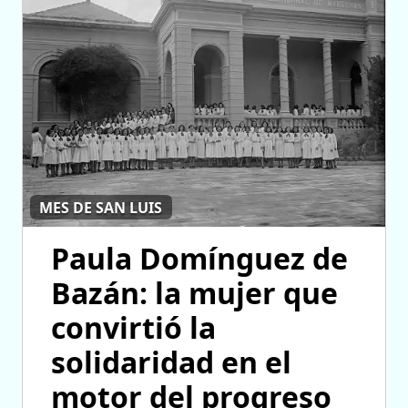
MES DE SAN LUIS
Paula Domínguez de
Bazán: la mujer que
convirtió la
solidaridad en el
motor del progreso